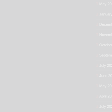
May 20
Januar
Decemb
Novemb
Octobe
Septem
July 20
June 2
May 20
April 2
July 20