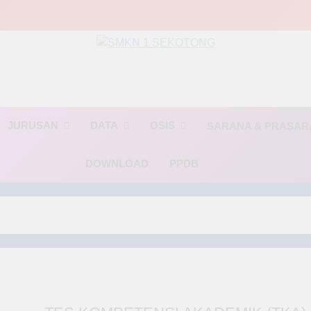
MKN 1 SEKOTO
🌟 BINTANG🌟(Berinovasi, Terampil, dan Religius)🌟
JURUSAN
DATA
OSIS
SARANA & PRASA
DOWNLOAD
PPDB