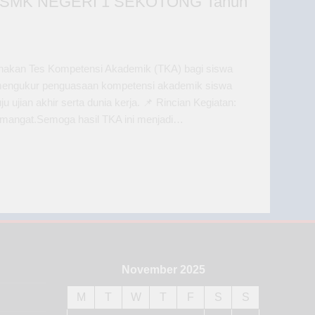
 SMK NEGERI 1 SEKOTONG Tahun
anakan Tes Kompetensi Akademik (TKA) bagi siswa
k mengukur penguasaan kompetensi akademik siswa
ujian akhir serta dunia kerja. 📌 Rincian Kegiatan:
h semangat.Semoga hasil TKA ini menjadi…
November 2025
M
T
W
T
F
S
S