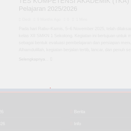
TES KOMPETENSI AKADEMIK (TKA)
Pelajaran 2025/2026
Dedi
9 Months Ago
0
1 Mins
Pada hari Rabu–Kamis, 5–6 November 2025, telah dilaks
kelas XII SMKN 1 Sekotong. Kegiatan ini bertujuan untu
sebagai bentuk evaluasi pembelajaran dan persiapan menuju 
Alhamdulillah, kegiatan berjalan tertib, lancar, dan penu
Selengkapnya...
26
Berita
026
Info