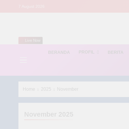
Skip
7 August 2026
to
content
S
Live Now
PROFIL
BERANDA
BERITA
Home
2025
November
November 2025