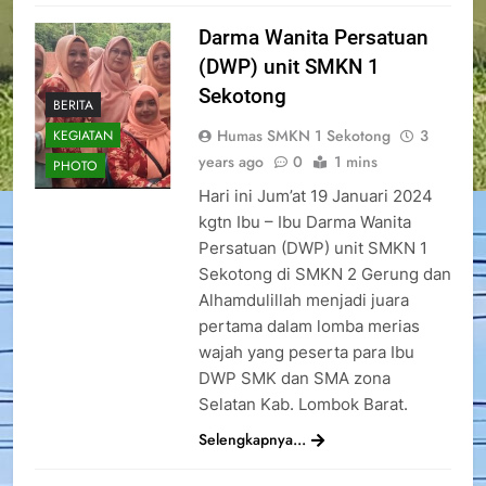
Darma Wanita Persatuan
(DWP) unit SMKN 1
Sekotong
BERITA
Humas SMKN 1 Sekotong
3
KEGIATAN
years ago
0
1 mins
PHOTO
Hari ini Jum’at 19 Januari 2024
kgtn Ibu – Ibu Darma Wanita
Persatuan (DWP) unit SMKN 1
Sekotong di SMKN 2 Gerung dan
Alhamdulillah menjadi juara
pertama dalam lomba merias
wajah yang peserta para Ibu
DWP SMK dan SMA zona
Selatan Kab. Lombok Barat.
Selengkapnya...