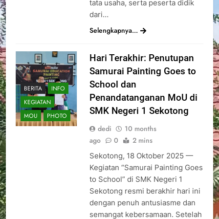
tata usaha, serta peserta didik
dari…
Selengkapnya...
Hari Terakhir: Penutupan
Samurai Painting Goes to
School dan
BERITA
INFO
Penandatanganan MoU di
KEGIATAN
SMK Negeri 1 Sekotong
MOU
PHOTO
dedi
10 months
ago
0
2 mins
Sekotong, 18 Oktober 2025 —
Kegiatan “Samurai Painting Goes
to School” di SMK Negeri 1
Sekotong resmi berakhir hari ini
dengan penuh antusiasme dan
semangat kebersamaan. Setelah