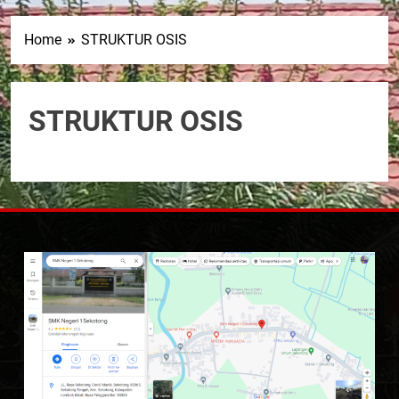
Home
STRUKTUR OSIS
STRUKTUR OSIS