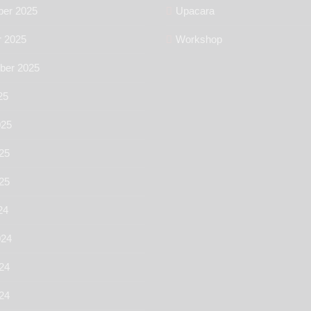
er 2025
Upacara
r 2025
Workshop
ber 2025
25
025
25
025
24
024
24
024