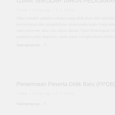
UJIAN SEKOLAH TAHUN PELAJARAN 
Dedi
2 Years Ago
0
2 Mins
Ujian sekolah adalah evaluasi yang dilakukan oleh sekola
kemampuan dan pengetahuan siswa pada suatu mata pelajar
satu semester atau satu tahun ajaran. Ujian ini bertujuan
pelajaran yang diajarkan, serta untuk mengevaluasi efekt
Selengkapnya...
Penerimaan Peserta Didik Baru (PPDB)
Dedi
2 Years Ago
0
0 Mins
Selengkapnya...