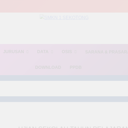
MKN 1 SEKOTO
🌟 BINTANG🌟(Berinovasi, Terampil, dan Religius)🌟
JURUSAN
DATA
OSIS
SARANA & PRASA
DOWNLOAD
PPDB