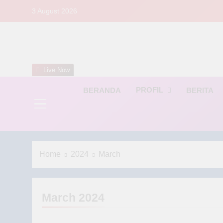
Skip
3 August 2026
to
content
S
Live Now
PROFIL
BERANDA
BERITA
Home
2024
March
March 2024