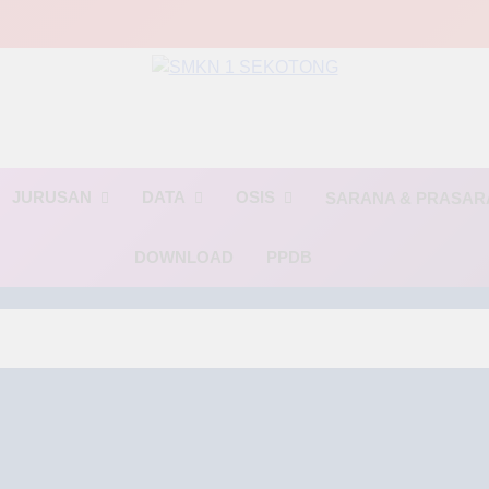
MKN 1 SEKOTO
🌟 BINTANG🌟(Berinovasi, Terampil, dan Religius)🌟
JURUSAN
DATA
OSIS
SARANA & PRASA
DOWNLOAD
PPDB