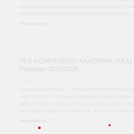
kedua ini, seluruh peserta didik dari berbagai program kea
Pelaksanaan ASAS berlangsung di beberapa ruang kelas, d
Selengkapnya...
TES KOMPETENSI AKADEMIK (TKA)
Pelajaran 2025/2026
Dedi
9 Months Ago
0
1 Mins
Pada hari Rabu–Kamis, 5–6 November 2025, telah dilaks
kelas XII SMKN 1 Sekotong. Kegiatan ini bertujuan untu
sebagai bentuk evaluasi pembelajaran dan persiapan menuju 
Alhamdulillah, kegiatan berjalan tertib, lancar, dan penu
Selengkapnya...