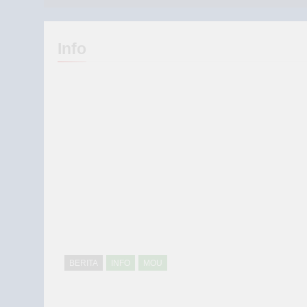
Info
BERITA
INFO
MOU