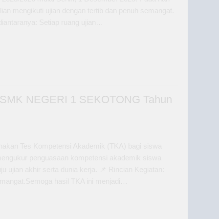
hlian mengikuti ujian dengan tertib dan penuh semangat.
iantaranya: Setiap ruang ujian…
 SMK NEGERI 1 SEKOTONG Tahun
anakan Tes Kompetensi Akademik (TKA) bagi siswa
k mengukur penguasaan kompetensi akademik siswa
ujian akhir serta dunia kerja. 📌 Rincian Kegiatan:
h semangat.Semoga hasil TKA ini menjadi…