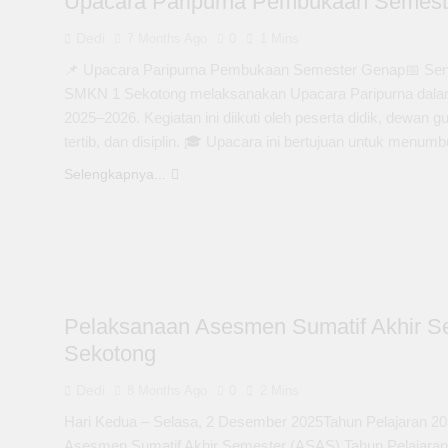
Upacara Paripurna Pembukaan Semeste
Dedi
7 Months Ago
0
1 Mins
📌 Upacara Paripurna Pembukaan Semester Genap📅 Sen
SMKN 1 Sekotong melaksanakan Upacara Paripurna dala
2025–2026. Kegiatan ini diikuti oleh peserta didik, dewan 
tertib, dan disiplin. 🎓 Upacara ini bertujuan untuk men
Selengkapnya...
Pelaksanaan Asesmen Sumatif Akhir S
Sekotong
Dedi
8 Months Ago
0
2 Mins
Hari Kedua – Selasa, 2 Desember 2025Tahun Pelajaran 
Asesmen Sumatif Akhir Semester (ASAS) Tahun Pelajaran 