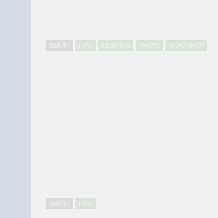
BERITA
INFO
KEGIATAN
PHOTO
WORKSHOP
BERITA
INFO