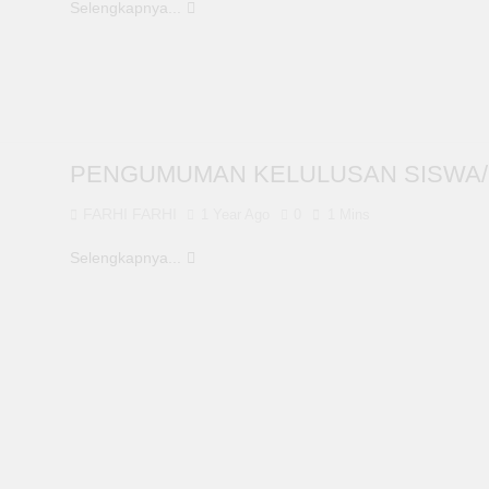
Selengkapnya...
PENGUMUMAN KELULUSAN SISWA/SIS
FARHI FARHI
1 Year Ago
0
1 Mins
Selengkapnya...