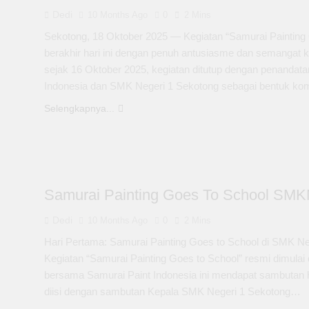
Dedi
10 Months Ago
0
2 Mins
Sekotong, 18 Oktober 2025 — Kegiatan “Samurai Painting
berakhir hari ini dengan penuh antusiasme dan semangat k
sejak 16 Oktober 2025, kegiatan ditutup dengan penanda
Indonesia dan SMK Negeri 1 Sekotong sebagai bentuk ko
Selengkapnya...
Samurai Painting Goes To School SMKN
Dedi
10 Months Ago
0
2 Mins
Hari Pertama: Samurai Painting Goes to School di SMK N
Kegiatan “Samurai Painting Goes to School” resmi dimulai
bersama Samurai Paint Indonesia ini mendapat sambutan 
diisi dengan sambutan Kepala SMK Negeri 1 Sekotong…