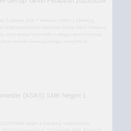
r Genap Tahun Pelajaran 2025/2026
in, 5 Januari 2026📍 Halaman SMKN 1 Sekotong
m rangka pembukaan Semester Genap Tahun Pelajaran
guru, serta tenaga kependidikan dengan penuh khidmat,
umbuhkan kembali semangat belajar, memperkuat…
emester (ASAS) SMK Negeri 1
2025/2026SMK Negeri 1 Sekotong melaksanakan
2025/2026 mulai Senin, 1 Desember 2025. Pada hari