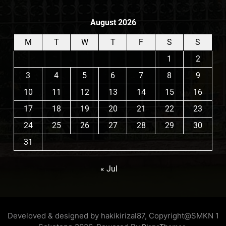
August 2026
M
T
W
T
F
S
S
1
2
3
4
5
6
7
8
9
10
11
12
13
14
15
16
17
18
19
20
21
22
23
24
25
26
27
28
29
30
31
« Jul
Develoved & designed by hakikirizal87, Copyright@SMKN 1