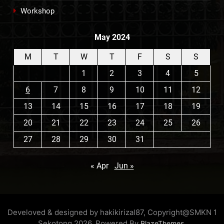
Workshop
May 2024
M
T
W
T
F
S
S
1
2
3
4
5
6
7
8
9
10
11
12
13
14
15
16
17
18
19
20
21
22
23
24
25
26
27
28
29
30
31
« Apr
Jun »
Develoved & designed by hakikirizal87, Copyright@SMKN 1
Sekotong 2026. Powered By
.
BlazeThemes