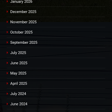
January 2026
December 2025
November 2025
October 2025
September 2025
July 2025
June 2025
May 2025
April 2025
July 2024
June 2024