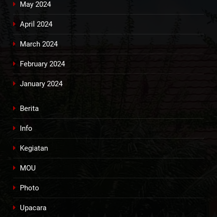
May 2024
April 2024
March 2024
February 2024
January 2024
Berita
Info
Kegiatan
MOU
Photo
Upacara