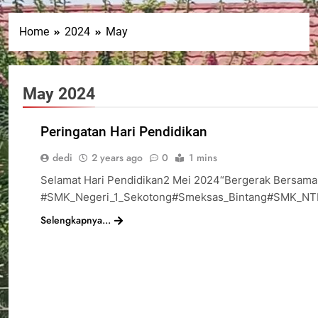
Home
2024
May
May 2024
Peringatan Hari Pendidikan
dedi
2 years ago
0
1 mins
Selamat Hari Pendidikan2 Mei 2024“Bergerak Bersama 
#SMK_Negeri_1_Sekotong#Smeksas_Bintang#SMK_NTB
Selengkapnya...
BERITA