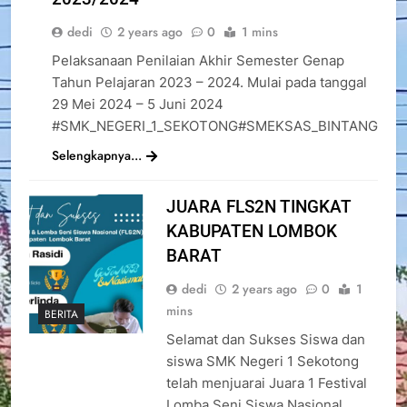
dedi
2 years ago
0
1 mins
Pelaksanaan Penilaian Akhir Semester Genap
Tahun Pelajaran 2023 – 2024. Mulai pada tanggal
BERITA
29 Mei 2024 – 5 Juni 2024
#SMK_NEGERI_1_SEKOTONG#SMEKSAS_BINTANG
Selengkapnya...
JUARA FLS2N TINGKAT
KABUPATEN LOMBOK
BARAT
dedi
2 years ago
0
1
mins
BERITA
Selamat dan Sukses Siswa dan
siswa SMK Negeri 1 Sekotong
telah menjuarai Juara 1 Festival
Lomba Seni Siswa Nasional