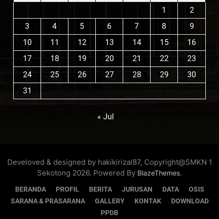
1
2
3
4
5
6
7
8
9
10
11
12
13
14
15
16
17
18
19
20
21
22
23
24
25
26
27
28
29
30
31
« Jul
Develoved & designed by hakikirizal87, Copyright@SMKN 1
Sekotong 2026. Powered By
.
BlazeThemes
BERANDA
PROFIL
BERITA
JURUSAN
DATA
OSIS
SARANA & PRASARANA
GALLERY
KONTAK
DOWNLOAD
PPDB