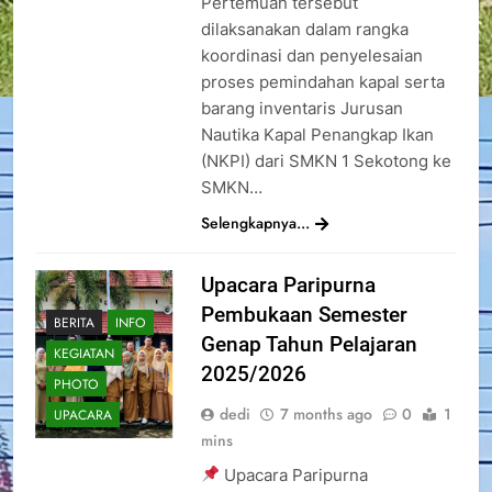
Pertemuan tersebut
dilaksanakan dalam rangka
koordinasi dan penyelesaian
proses pemindahan kapal serta
barang inventaris Jurusan
Nautika Kapal Penangkap Ikan
(NKPI) dari SMKN 1 Sekotong ke
SMKN…
Selengkapnya...
Upacara Paripurna
Pembukaan Semester
BERITA
INFO
Genap Tahun Pelajaran
KEGIATAN
2025/2026
PHOTO
dedi
7 months ago
0
1
UPACARA
mins
Upacara Paripurna