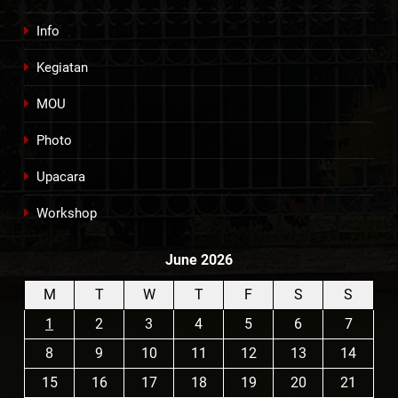
Info
Kegiatan
MOU
Photo
Upacara
Workshop
June 2026
M
T
W
T
F
S
S
1
2
3
4
5
6
7
8
9
10
11
12
13
14
15
16
17
18
19
20
21