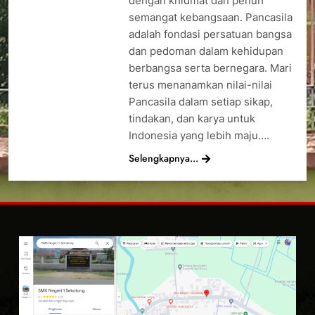
dengan khidmat dan penuh
semangat kebangsaan. Pancasila
adalah fondasi persatuan bangsa
dan pedoman dalam kehidupan
berbangsa serta bernegara. Mari
terus menanamkan nilai-nilai
Pancasila dalam setiap sikap,
tindakan, dan karya untuk
Indonesia yang lebih maju….
Selengkapnya...