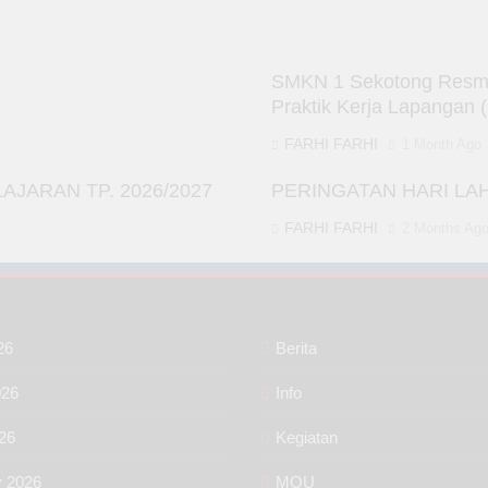
SMKN 1 Sekotong Resmi 
Praktik Kerja Lapangan 
FARHI FARHI
1 Month Ago
JARAN TP. 2026/2027
PERINGATAN HARI LA
FARHI FARHI
2 Months Ag
26
Berita
026
Info
26
Kegiatan
y 2026
MOU