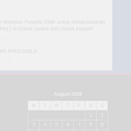
Melepas Peserta Didik untuk Melaksanakan
(PKL) di Dunia Usaha dan Dunia Industri
0
HIR PANCASILA
o
0
August 2026
M
T
W
T
F
S
S
1
2
3
4
5
6
7
8
9