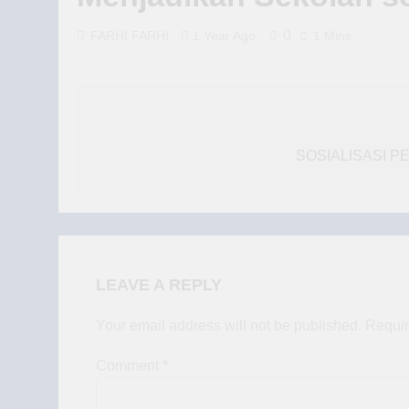
0
FARHI FARHI
1 Year Ago
1 Mins
Post
navigation
SOSIALISASI P
LEAVE A REPLY
Your email address will not be published.
Requir
Comment
*