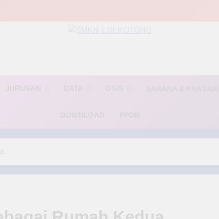
MKN 1 SEKOTO
🌟 BINTANG🌟(Berinovasi, Terampil, dan Religius)🌟
JURUSAN
DATA
OSIS
SARANA & PRASA
DOWNLOAD
PPDB
a
sebagai Rumah Kedua