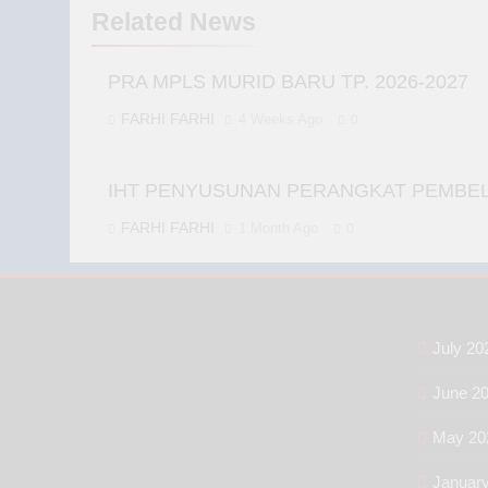
Related News
PRA MPLS MURID BARU TP. 2026-2027
FARHI FARHI
4 Weeks Ago
0
IHT PENYUSUNAN PERANGKAT PEMBELA
FARHI FARHI
1 Month Ago
0
July 20
June 2
May 20
Januar