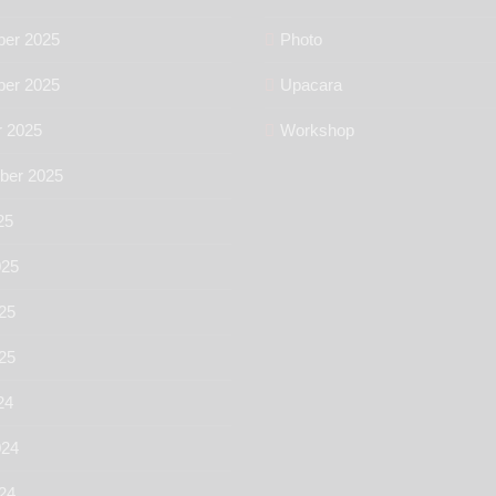
er 2025
Photo
er 2025
Upacara
r 2025
Workshop
ber 2025
25
025
25
025
24
024
24