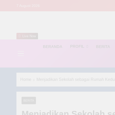
Skip
7 August 2026
to
content
S
Live Now
PROFIL
BERANDA
BERITA
Home
Menjadikan Sekolah sebagai Rumah Kedu
BERITA
Menjadikan Sekolah 