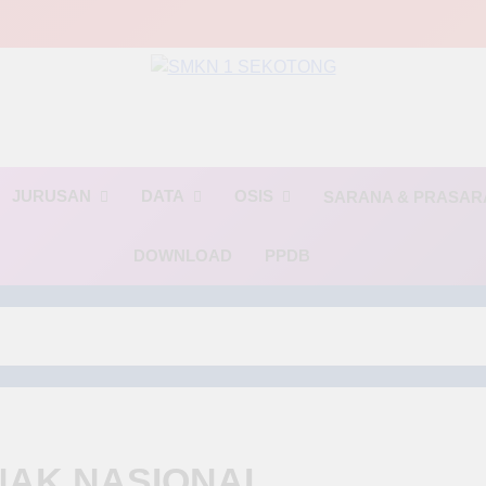
MKN 1 SEKOTO
🌟 BINTANG🌟(Berinovasi, Terampil, dan Religius)🌟
JURUSAN
DATA
OSIS
SARANA & PRASA
DOWNLOAD
PPDB
NAK NASIONAL