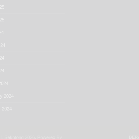
25
025
24
024
24
024
2024
ry 2024
y 2024
 1 Sekotong 2026. Powered By
BER