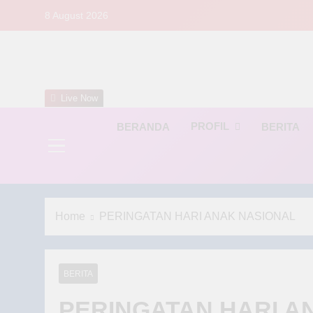
Skip
8 August 2026
to
content
S
Live Now
PROFIL
BERANDA
BERITA
Home
PERINGATAN HARI ANAK NASIONAL
BERITA
PERINGATAN HARI A