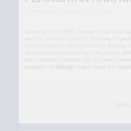
0
FARHI FARHI
1 Year Ago
1 Mins
Sekotong (23/97/2025), Peringatan Hari Anak N
dan Staf Tata Usaha SMKN 1 Sekotong. Kegiatan
satuan Pendidikan seluruh Indonesia. Kegiatan in
dengan tema Pertemuan Pagi Ceria. Kepala SMK
harus dijadikan kebiasaan oleh para murid karen
beribadah, berolahraga, makan sehat dan bergizi
Post
navigation
PEMBU