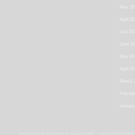
May 20
April 2
July 20
June 2
May 20
April 2
March 
Februa
Januar
Develoved & designed by hakikirizal87, Copyright@SMKN