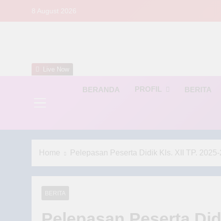
Skip
8 August 2026
to
content
S
Live Now
PROFIL
BERANDA
BERITA
Home
Pelepasan Peserta Didik Kls. XII TP. 20
BERITA
Pelepasan Peserta Did