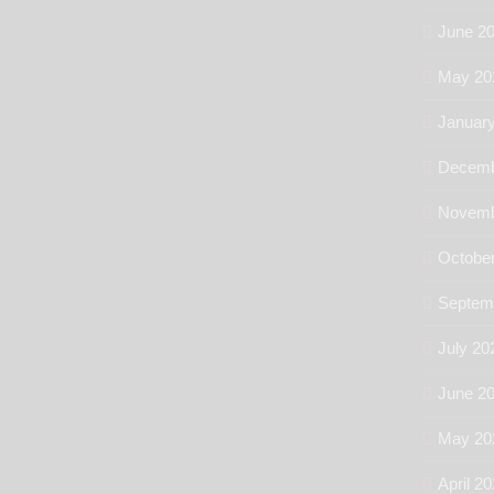
June 2
May 20
Januar
Decemb
Novemb
Octobe
Septem
July 20
June 2
May 20
April 2