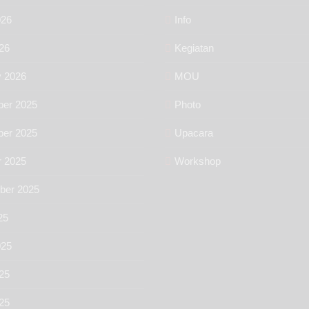
026
Info
26
Kegiatan
y 2026
MOU
er 2025
Photo
er 2025
Upacara
r 2025
Workshop
ber 2025
25
025
25
025