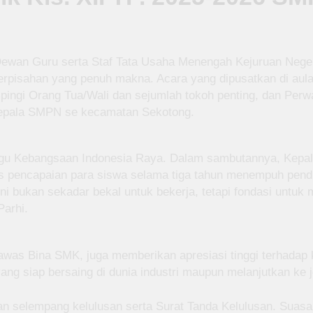
 Dewan Guru serta Staf Tata Usaha Menengah Kejuruan Nege
rpisahan yang penuh makna. Acara yang dipusatkan di aula s
ampingi Orang Tua/Wali dan sejumlah tokoh penting, dan Per
 Kepala SMPN se kecamatan Sekotong.
gu Kebangsaan Indonesia Raya. Dalam sambutannya, Kepala
ncapaian para siswa selama tiga tahun menempuh pendidika
ni bukan sekadar bekal untuk bekerja, tetapi fondasi untuk 
Parhi.
awas Bina SMK, juga memberikan apresiasi tinggi terhadap 
ang siap bersaing di dunia industri maupun melanjutkan ke j
an selempang kelulusan serta Surat Tanda Kelulusan. Suasa