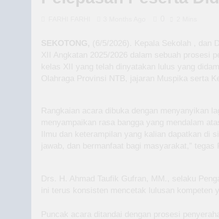
0
FARHI FARHI
3 Months Ago
2 Mins
SEKOTONG,
(6/5/2026). Kepala Sekolah , dan
XII Angkatan 2025/2026 dalam sebuah prosesi pe
kelas XII yang telah dinyatakan lulus yang did
Olahraga Provinsi NTB, jajaran Muspika serta
Rangkaian acara dibuka dengan menyanyikan la
menyampaikan rasa bangga yang mendalam atas pe
Ilmu dan keterampilan yang kalian dapatkan di si
jawab, dan bermanfaat bagi masyarakat,” tegas 
Drs. H. Ahmad Taufik Gufran, MM., selaku Peng
ini terus konsisten mencetak lulusan kompeten y
Puncak acara ditandai dengan prosesi penyerah