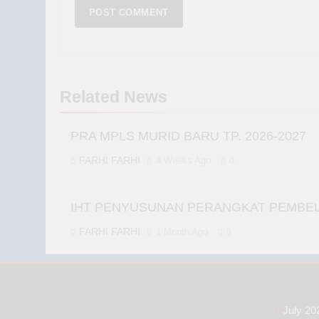
Related News
PRA MPLS MURID BARU TP. 2026-2027
FARHI FARHI
4 Weeks Ago
0
IHT PENYUSUNAN PERANGKAT PEMBELA
FARHI FARHI
1 Month Ago
0
July 20