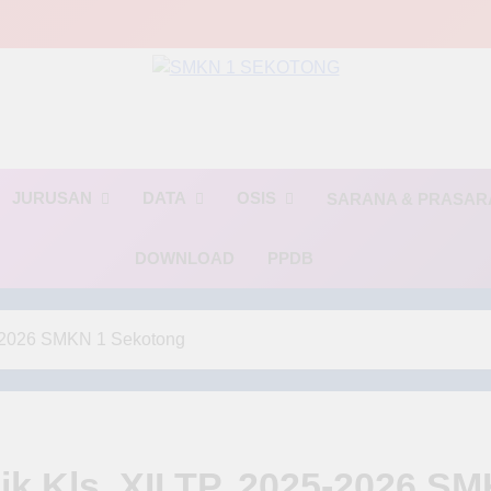
MKN 1 SEKOTO
🌟 BINTANG🌟(Berinovasi, Terampil, dan Religius)🌟
JURUSAN
DATA
OSIS
SARANA & PRASA
DOWNLOAD
PPDB
25-2026 SMKN 1 Sekotong
ik Kls. XII TP. 2025-2026 S