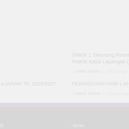
SMKN 1 Sekotong Resmi 
Praktik Kerja Lapangan 
FARHI FARHI
1 Month Ago
JARAN TP. 2026/2027
PERINGATAN HARI LA
FARHI FARHI
2 Months Ag
26
Berita