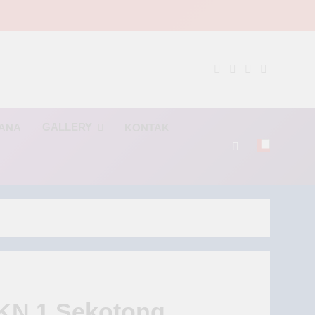
NG
GALLERY
RANA
KONTAK
MKN 1 Sekotong