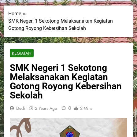
Home
SMK Negeri 1 Sekotong Melaksanakan Kegiatan
Gotong Royong Kebersihan Sekolah
KEGIATAN
SMK Negeri 1 Sekotong
Melaksanakan Kegiatan
Gotong Royong Kebersihan
Sekolah
0
Dedi
2 Years Ago
2 Mins