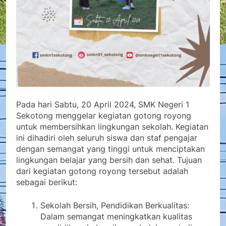
Pada hari Sabtu, 20 April 2024, SMK Negeri 1
Sekotong menggelar kegiatan gotong royong
untuk membersihkan lingkungan sekolah. Kegiatan
ini dihadiri oleh seluruh siswa dan staf pengajar
dengan semangat yang tinggi untuk menciptakan
lingkungan belajar yang bersih dan sehat. Tujuan
dari kegiatan gotong royong tersebut adalah
sebagai berikut:
Sekolah Bersih, Pendidikan Berkualitas:
Dalam semangat meningkatkan kualitas