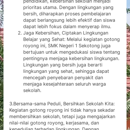
pendidikan, kebersihan sekolah menjadi
prioritas utama. Dengan lingkungan yang
bersih, diharapkan proses pembelajaran
dapat berlangsung lebih efektif dan siswa
dapat lebih fokus dalam menyerap ilmu.
Jaga Kebersihan, Ciptakan Lingkungan
Belajar yang Sehat: Melalui kegiatan gotong
royong ini, SMK Negeri 1 Sekotong juga
bertujuan untuk mengedukasi siswa tentang
pentingnya menjaga kebersihan lingkungan.
Lingkungan yang bersih juga berarti
lingkungan yang sehat, sehingga dapat
mencegah penyebaran penyakit dan
menjaga kesejahteraan seluruh warga
sekolah.
3.Bersama-sama Peduli, Bersihkan Sekolah Kita:
Kegiatan gotong royong ini tidak hanya sekadar
membersihkan sekolah, tetapi juga mengajarkan
nilai-nilai gotong royong, kerjasama, dan
kepedulian terhadap lingkungan. Dengan