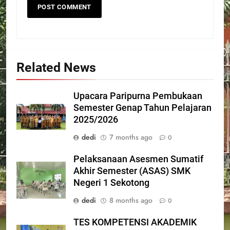
Related News
Upacara Paripurna Pembukaan
Semester Genap Tahun Pelajaran
2025/2026
dedi
7 months ago
0
Pelaksanaan Asesmen Sumatif
Akhir Semester (ASAS) SMK
Negeri 1 Sekotong
dedi
8 months ago
0
TES KOMPETENSI AKADEMIK