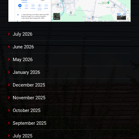
July 2026
June 2026
May 2026
January 2026
December 2025
November 2025
October 2025
September 2025
July 2025