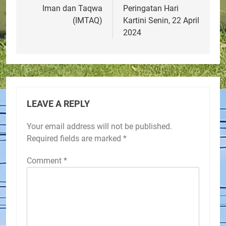
navigation
Iman dan Taqwa
Peringatan Hari
(IMTAQ)
Kartini Senin, 22 April
2024
LEAVE A REPLY
Your email address will not be published.
Required fields are marked
*
Comment
*