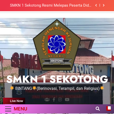
Skip
SMKN 1 Sekotong Resmi Melepas Peserta Didik
to
untuk Melaksanakan Praktik Kerja Lapangan
(PKL) di Dunia Usaha dan Dunia Industri
content
IHT PENYUSUNAN PERANGKAT
PEMBELAJARAN TP. 2026/2027
PERINGATAN HARI LAHIR PANCASILA
PRA MPLS MURID BARU TP. 2026-2027
SMKN 1 Sekotong Resmi Melepas Peserta Didik
untuk Melaksanakan Praktik Kerja Lapangan
(PKL) di Dunia Usaha dan Dunia Industri
IHT PENYUSUNAN PERANGKAT
PEMBELAJARAN TP. 2026/2027
PERINGATAN HARI LAHIR PANCASILA
SMKN 1 SEKOTONG
BINTANG
(Berinovasi, Terampil, dan Religius)
Live Now
MENU